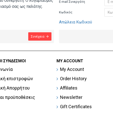
μό συνεργάτη. Ο λογαριασμός
E-mail Συνεργάτη
ριασμό σας ως πελάτης.
Κωδικός
Απώλεια Κωδικού
Συνέχεια
Ι ΣΎΝΔΕΣΜΟΙ
MY ACCOUNT
ινωνία
My Account
ική επιστροφών
Order History
ική Απορρήτου
Affiliates
και προϋποθέσεις
Newsletter
Gift Certificates